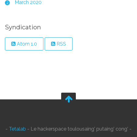
March 2020
2
Syndication
Atom 1.0
RSS
-
Tetalab
- Le hackerspace toulousaing' putaing' cong' -