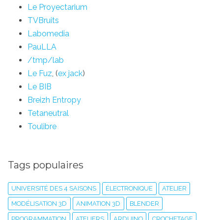
Le Proyectarium
TVBruits
Labomedia
PauLLA
/tmp/lab
Le Fuz
, (
ex jack
)
Le BIB
Breizh Entropy
Tetaneutral
Toulibre
Tags populaires
UNIVERSITÉ DES 4 SAISONS
ÉLECTRONIQUE
ATELIER
MODÉLISATION 3D
ANIMATION 3D
BLENDER
PROGRAMMATION
ATELIERS
ARDUINO
CROCHETAGE