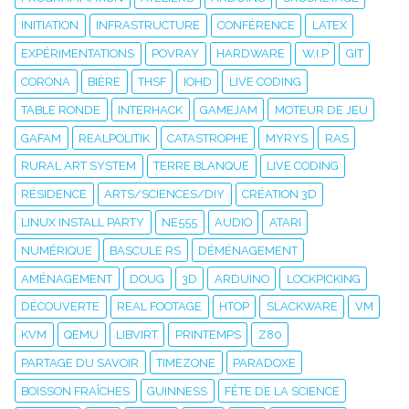
INITIATION
INFRASTRUCTURE
CONFÉRENCE
LATEX
EXPÉRIMENTATIONS
POVRAY
HARDWARE
W.I.P
GIT
CORONA
BIÈRE
THSF
IOHD
LIVE CODING
TABLE RONDE
INTERHACK
GAMEJAM
MOTEUR DE JEU
GAFAM
REALPOLITIK
CATASTROPHE
MYRYS
RAS
RURAL ART SYSTEM
TERRE BLANQUE
LIVE CODING
RÉSIDENCE
ARTS/SCIENCES/DIY
CRÉATION 3D
LINUX INSTALL PARTY
NE555
AUDIO
ATARI
NUMÉRIQUE
BASCULE RS
DÉMÉNAGEMENT
AMÉNAGEMENT
DOUG
3D
ARDUINO
LOCKPICKING
DÉCOUVERTE
REAL FOOTAGE
HTOP
SLACKWARE
VM
KVM
QEMU
LIBVIRT
PRINTEMPS
Z80
PARTAGE DU SAVOIR
TIMEZONE
PARADOXE
BOISSON FRAÎCHES
GUINNESS
FÊTE DE LA SCIENCE