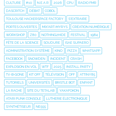
CULTURE
#10
N.E.A.R
2026
CPU
RADIO FMR
DASCRITCH
DÉBAT
COBOL
TOULOUSE HACKERSPACE FACTORY
S'EXTRAIRE
PORTES OUVERTES
MIX'ART-MYRYS
CRÉATION NUMÉRIQUE
WORKSHOP
Z80
NOTHING2HIDE
FESTIVAL
1984
FÊTE DE LA SCIENCE
SOUDURE
ISAE SUPAERO
ADMINISTRATION SYSTÈME
KINO
PIZZA
WHATSAPP
FACEBOOK
SNOWDEN
INCIDENT
CRASH
EXPLOSION EN VOL
WTF
2025
INSTALL PARTY
TV-B-GONE
KIT OFF
TÉLÉVISION
OFF
ATTINY85
TUTORIELS
UNIVERSITÉS
BRISTLE BOT
ENFANT
LA RACHE
SITE DU TETALAB
YAKAFOKON
ATARI PUNK CONSOLE
LUTHERIE ÉLECTRONIQUE
SYNTHÉTISEUR
NE555