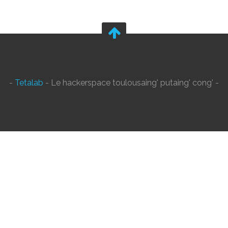
-
Tetalab
- Le hackerspace toulousaing' putaing' cong' -